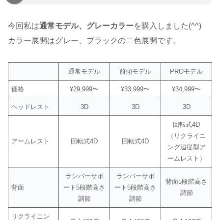
今回私は
通常モデル、グレーカラー
を購入しました(^^)
カラー展開はグレー、ブラックの二色展開です。
通常モデル
前傾モデル
PROモデル
価格
¥29,999〜
¥33,999〜
¥34,999〜
ヘッドレスト
3D
3D
3D
回転式4D
（リクライニ
アームレスト
回転式4D
回転式4D
ング追従型ア
ームレスト）
ランバーサポ
ランバーサポ
背面5段階高さ
背面
ート5段階高さ
ート5段階高さ
調節
調節
調節
リクライニン