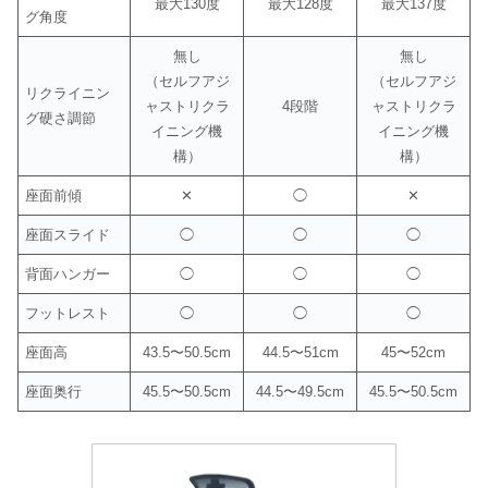
最大130度
最大128度
最大137度
グ角度
無し
無し
（セルフアジ
（セルフアジ
リクライニン
ャストリクラ
4段階
ャストリクラ
グ硬さ調節
イニング機
イニング機
構）
構）
座面前傾
✕
◯
✕
座面スライド
◯
◯
◯
背面ハンガー
◯
◯
◯
フットレスト
◯
◯
◯
座面高
43.5〜50.5cm
44.5〜51cm
45〜52cm
座面奥行
45.5〜50.5cm
44.5〜49.5cm
45.5〜50.5cm