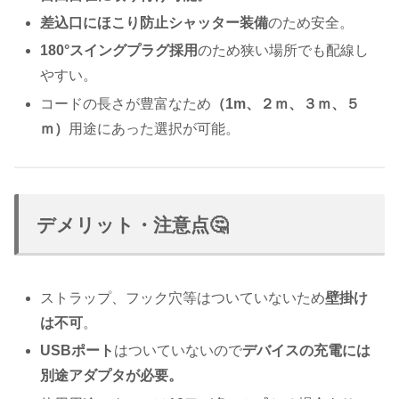
差込口にほこり防止シャッター装備
のため安全。
180°スイングプラグ採用
のため狭い場所でも配線し
やすい。
コードの長さが豊富なため
（1m、２ｍ、３ｍ、５
ｍ）
用途にあった選択が可能。
デメリット・注意点🤔
ストラップ、フック穴等はついていないため
壁掛け
は不可
。
USBポート
はついていないので
デバイスの充電には
別途アダプタが必要。