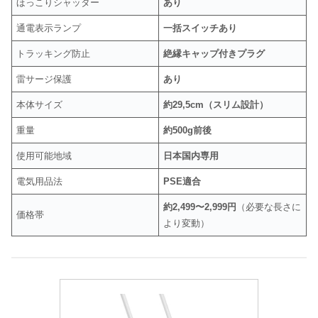
ほっこりシャッター
あり
通電表示ランプ
一括スイッチあり
トラッキング防止
絶縁キャップ付きプラグ
雷サージ保護
あり
本体サイズ
約29,5cm（スリム設計）
重量
約500g前後
使用可能地域
日本国内専用
電気用品法
PSE適合
約2,499〜2,999円
（必要な長さに
価格帯
より変動）