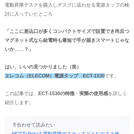
電動昇降デスクを購入しデスクに這わせる電源タップの検
討に入っていたところ
「ここに差込口が多くコンパクトサイズで設置でき尚且つ
マグネット式なら給電時も最短で手が届きスマートじゃな
いか……？」
はい、いいの見つかりました（笑）
エレコム（ELECOM）電源タップ ECT-1530
です。
この記事では、
ECT-1530の特徴
・
実際の使用感
を詳しく
紹介します。
🔖合わせて読みたい
MOTTI Poka3 電動昇降デスクってどうなの？？使