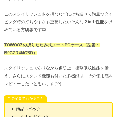
このスタイリッシュさを損なわずに持ち運べて尚且つタイ
ピング時の打ちやすさも重視したいそんな
２in１性能
を求
めている方朗報です😁
TOWOOZの折りたたみ式ノートPCケース（型番：
B0CZD4NGSD）
スタイリッシュでありながら傷防止、衝撃吸収性能を備
え、さらにスタンド機能も付いた多機能型。その使用感を
レビューしたいと思います(^^)
この記事でわかること
商品スペック
おすすめポイント