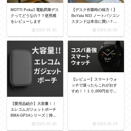
MOTTI Poka3 電動昇降デス
【デスク作業時の味方！】
クってどうなの？？使用感
BoYata N33 ノートパソコン
をレビューします
スタンドは本当に買い？他
製品との比較も
2025.06.30
2025.06.08
【レビュー】スマートウォ
ッチで迷ったらこれがおす
すめ！！１０,000円台で買
えるCMF by Nothing
Watch Pro 2の実力とは？？
【愛用品紹介】大容量！！
エレコムガジェットポーチ
BMA-GP14シリーズ｜持ち
運びも整理整頓もこれ一つ
2025.05.30
2025.05.29
でOK！！＼(^o^)／